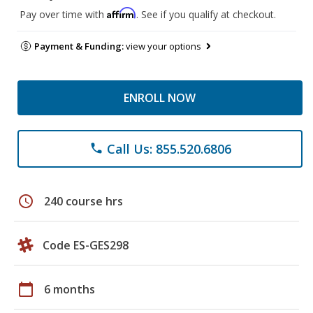
Affirm
Pay over time with
. See if you qualify at checkout.
Payment & Funding:
view your options
ENROLL NOW
Call Us: 855.520.6806
phone
schedule
240 course hrs
Code ES-GES298
calendar_today
6 months