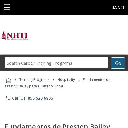
☰
LOGIN
Search
Go
Career
Training
›
›
›
Programs
Training Programs
Hospitality
Fundamentos de
Preston Bailey para el Diseño Floral
phone
Call Us: 855.520.6806
Fundamentos de Preston Bailey