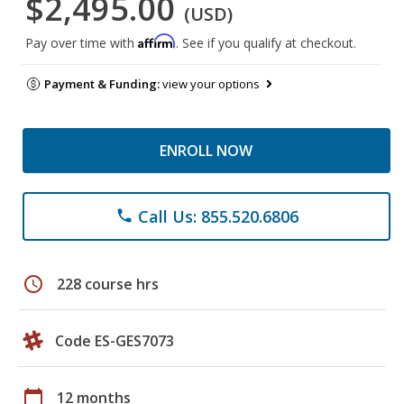
$2,495.00
(USD)
Affirm
Pay over time with
. See if you qualify at checkout.
Payment & Funding:
view your options
ENROLL NOW
Call Us: 855.520.6806
phone
schedule
228 course hrs
Code ES-GES7073
calendar_today
12 months