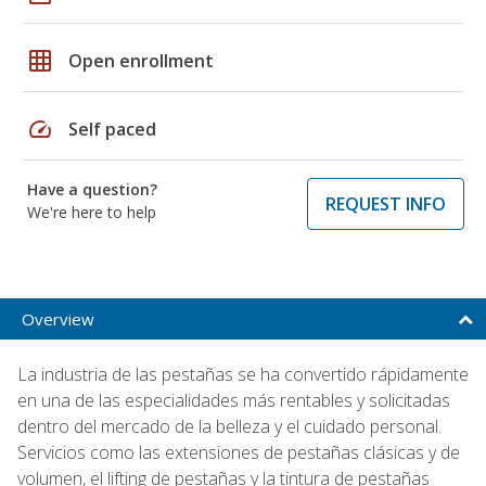
grid_on
Open enrollment
speed
Self paced
Have a question?
REQUEST INFO
We're here to help
Overview
La industria de las pestañas se ha convertido rápidamente
en una de las especialidades más rentables y solicitadas
dentro del mercado de la belleza y el cuidado personal.
Servicios como las extensiones de pestañas clásicas y de
volumen, el lifting de pestañas y la tintura de pestañas