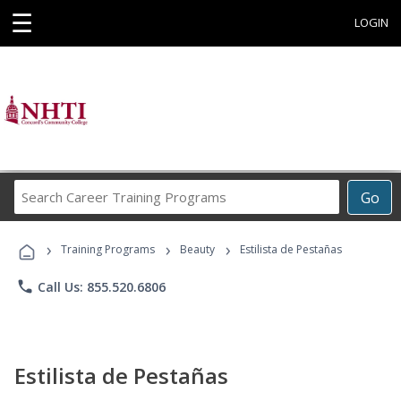
☰
LOGIN
Search
Go
Career
Training
›
›
›
Programs
Training Programs
Beauty
Estilista de Pestañas
phone
Call Us: 855.520.6806
Estilista de Pestañas